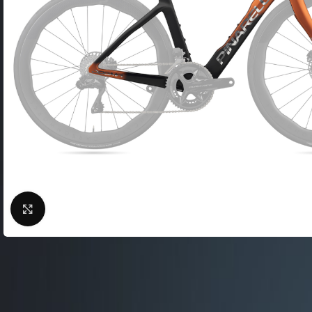
Фляги / Держатели
электрические
Шлема велосипедные
Велосипеды городские
Замки для велосипед
Велосипеды складные
Сигналы для велосип
Велосипеды детские
Велоподножки
Велосипеды женские
Крылья для велосипе
Велосипeды BMX
Кейсы для велосипед
Беговелы
Насосы для велосипед
Велокомпьютеры
Нажмите, чтобы увеличить
Велосумки
Защита тела
ВЕЛОСТАНКИ
Защита цепи
Велобагажники
Детские велокресла