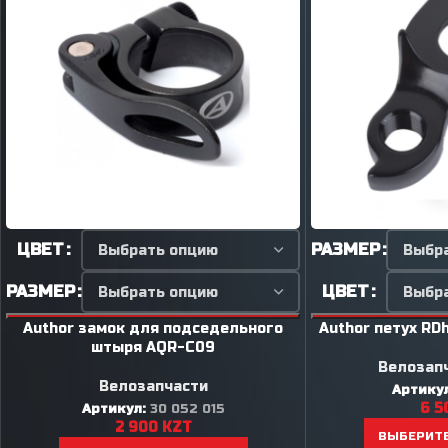
ЦВЕТ
РАЗМЕР
РАЗМЕР
ЦВЕТ
Author замок для подседельного
Author петух RD
штыря AQR-C09
Велозап
Велозапчасти
Артику
6 5
Артикул:
30 052 015
2 900
KZT
ВЫБЕРИТ