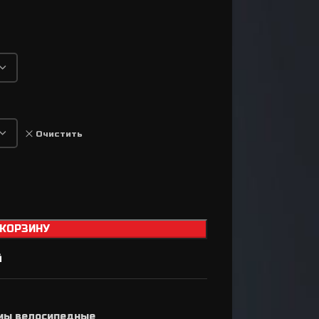
Втулки
Задний переключатель
Передний переключатель
Манетки / Шифтеры
Велосипедные тормоза
Очистить
Велосипедные колодки
Тормозные диски / Ротора
Вилка для велосипеда
Задний амортизатор
 КОРЗИНУ
Сёдла / Штыри / Зажимы
Тросики / Оболочки
й
Ремкомплект для
а
тормозов
мы велосипедные