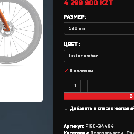
Руль / Грипсы
Каретки велосипедные
4 299 900
KZT
Вынос / Рулевая
Педали для велосипеда
РАЗМЕР
а
Колеса / Обода / Спицы
Цепи для велосипеда
еда
Сёдла / Штыри
Шатуны для велосипеда
Педали
Рули / Лежаки
ЦВЕТ
да
Шатуны / Каретки
Вынос
ов
Камеры / Покрышки
Оси
В наличии
а
Аксессуары для BMX
Рулевые / Якоря
Грипсы / Обмотка / Рога
Колеса в сборе
В
Камеры / Покрышки
Добавить в список желани
Обода / Спицы
ВЕЛОТУФЛИ
Переходники для тормоз
Артикул:
F196-34494
Категории:
Лапки заднего
Велозапчасти
,
Ра