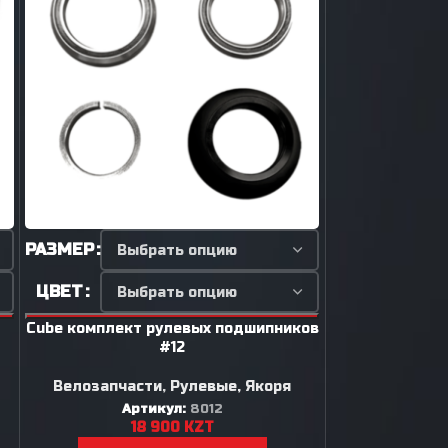
РАЗМЕР
ЦВЕТ
ЦВЕТ
РАЗМЕР
Cube комплект рулевых подшипников
Cube комплект
#12
Велозапчасти
,
Рулевые, Якоря
Велозапча
Артикул:
8012
Ар
18 900
KZT
2