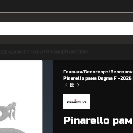
ОДЕЖДА
АКСЕССУАРЫ
ТУРИЗМ
ЛЕТНИЙ СПОРТ
Главная
Велоспорт
Велозапч
Pinarello рама Dogma F -2026
ЗАПЧАСТИ ДЛЯ BMX
ВЕЛОЗАПЧАСТИ
Pinarello ра
Рамы
Касеты / Трещетки