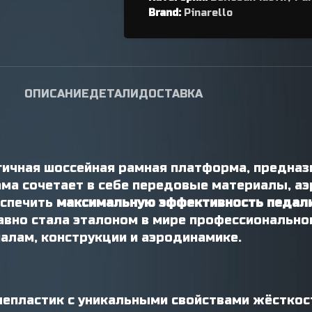
переключателя
Brand:
Pinarello
Петухи
ОПИСАНИЕ
ДЕТАЛИ
ДОСТАВКА
ичная шоссейная рамная платформа, предназ
рама сочетает в себе передовые материалы, 
еспечить
максимальную эффективность педали
авно стала эталоном в мире профессионально
алам, конструкции и аэродинамике.
пластик с уникальными свойствами жёсткост