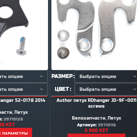
РАЗМЕР
ЦВЕТ
hanger 52-0178 2014
Author петух RDhanger JD-9F-0011
screws
части
,
Петух
Велозапчасти
,
Петух
л:
39710128
00
KZT
Артикул:
39710116
3 900
KZT
Е ПАРАМЕТРЫ