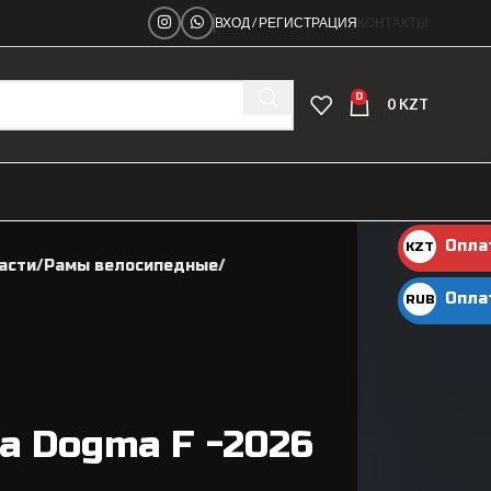
ВХОД / РЕГИСТРАЦИЯ
КОНТАКТЫ
0
0
KZT
Опла
KZT
асти
Рамы велосипедные
KZT
Опла
RUB
руб.
ма Dogma F -2026
Ниппеля
Рамы велосипедные