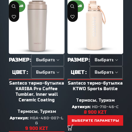
НОВЫЙ
НОВЫЙ
Н
540 mm (700)
ПОДРОБНЕЕ
РАЗМЕР
РАЗМЕР
Р
ЦВЕТ
ЦВЕТ
лка
Santeco термо-бутылка
Santeco термо-бутылка
Sa
e
KARIBA Pro Coffee
KTWO Sports Bottle
Tumbler, inner wall
Ceramic Coating
Термосы
,
Туризм
MB
Артикул:
HD-710-46-C
А
Термосы
,
Туризм
8 900
KZT
Артикул:
HGA-480-007-L
Ы
ВЫБЕРИТЕ ПАРАМЕТРЫ
G
9 900
KZT