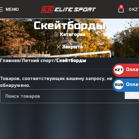
0
МЕНЮ
0
KZ
Скейтборды
Категории
Закрыть
Главная
Летний спорт
Скейтборды
Опла
KZT
KZT
Товаров, соответствующих вашему запросу, не
Опла
RUB
обнаружено.
руб.