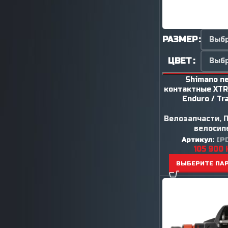
РАЗМЕР
ЦВЕТ
Shimano п
контактные XTR
Enduro / Tr
Велозапчасти
,
велосип
Артикул:
IP
105 900
ВЫБЕРИТЕ ПА