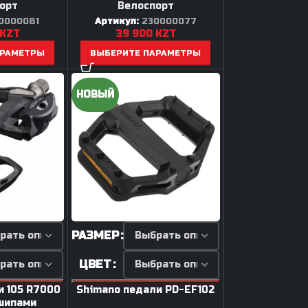
орт
Велоспорт
0000081
Артикул:
230000077
KZT
39 900
KZT
АРАМЕТРЫ
ВЫБЕРИТЕ ПАРАМЕТРЫ
НОВЫЙ
РАЗМЕР
ЦВЕТ
и 105 R7000
Shimano педали PD-EF102
 шипами