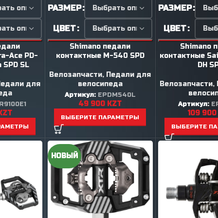
РАЗМЕР
РАЗМЕР
ЦВЕТ
ЦВЕТ
едали
Shimano педали
Shimano 
ra-Ace PD-
контактные M-540 SPD
контактные Sai
n SPD SL
DH S
Велозапчасти
,
Педали для
Педали для
велосипеда
Велозапчасти
,
еда
велоси
Артикул:
EPDM540L
49 900
KZT
R9100E1
Артикул:
E
KZT
109 90
ВЫБЕРИТЕ ПАРАМЕТРЫ
РАМЕТРЫ
ВЫБЕРИТЕ П
НОВЫЙ