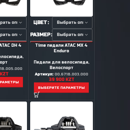
ЦВЕТ
РАЗМЕР
ATAC DH 4
Time педали ATAC MX 4
Enduro
елосипеда
,
орт
Педали для велосипеда
,
Велоспорт
18.005.000
KZT
Артикул:
00.6718.003.000
39 900
KZT
АРАМЕТРЫ
ВЫБЕРИТЕ ПАРАМЕТРЫ