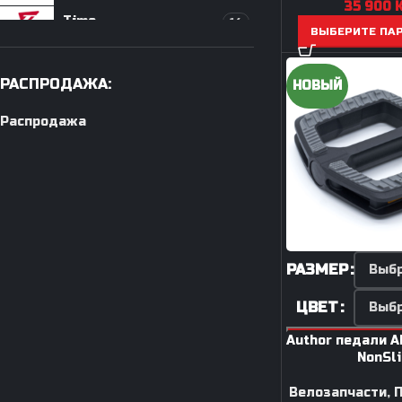
35 900
Time
14
Инструменты / Смазки
ВЫБЕРИТЕ ПА
VP
1
РАСПРОДАЖА:
Wahoo
НОВЫЙ
4
Распродажа
РАЗМЕР
ЦВЕТ
Author педали 
NonSli
Велозапчасти
,