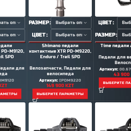
РАЗМЕР
ЦВЕТ
ЦВЕТ
РАЗМЕР
едали
Shimano педали
Time педали 
 PD-M9120,
контактные XTR PD-M9220,
ail SPD
Enduro / Trail SPD
Педали для в
Велосп
Педали для
Велозапчасти
,
Педали для
Артикул:
00.67
еда
велосипеда
43 900
DM9120
Артикул:
IPDM9220
ВЫБЕРИТЕ П
KZT
149 900
KZT
РАМЕТРЫ
ВЫБЕРИТЕ ПАРАМЕТРЫ