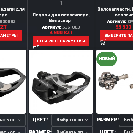
1
Педали для
Велозапчасти
,
еда
Педали для велосипеда
,
велоси
Велоспорт
000092
Артикул:
E
KZT
95 900
Артикул:
536-003
3 900
KZT
РАМЕТРЫ
ВЫБЕРИТЕ П
ВЫБЕРИТЕ ПАРАМЕТРЫ
НОВЫЙ
ЦВЕТ
РАЗМЕР
РАЗМЕР
ЦВЕТ