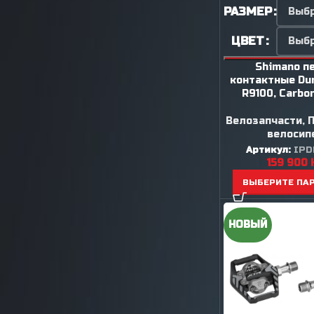
РАЗМЕР
ЦВЕТ
Shimano п
контактные Du
R9100, Carbo
Велозапчасти
,
велосип
Артикул:
IPD
159 900
ВЫБЕРИТЕ ПА
НОВЫЙ