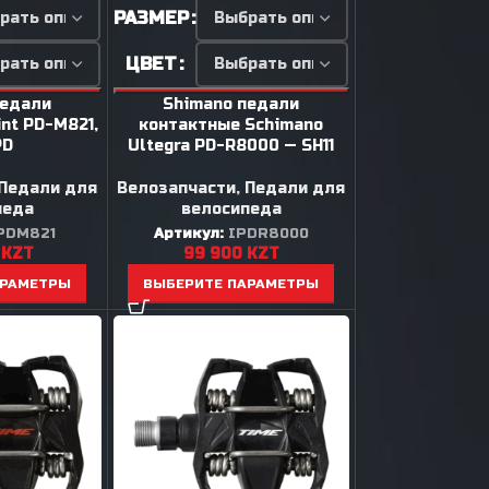
РАЗМЕР
ЦВЕТ
педали
Shimano педали
nt PD-M821,
контактные Schimano
PD
Ultegra PD-R8000 — SH11
Педали для
Велозапчасти
,
Педали для
педа
велосипеда
PDM821
Артикул:
IPDR8000
0
KZT
99 900
KZT
АРАМЕТРЫ
ВЫБЕРИТЕ ПАРАМЕТРЫ