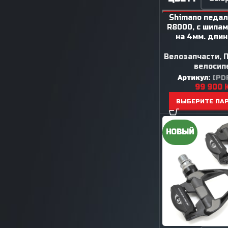
Shimano педали
R8000, с шипами
на 4мм. длин
Велозапчасти
,
велосип
Артикул:
IPD
99 900
ВЫБЕРИТЕ ПА
НОВЫЙ