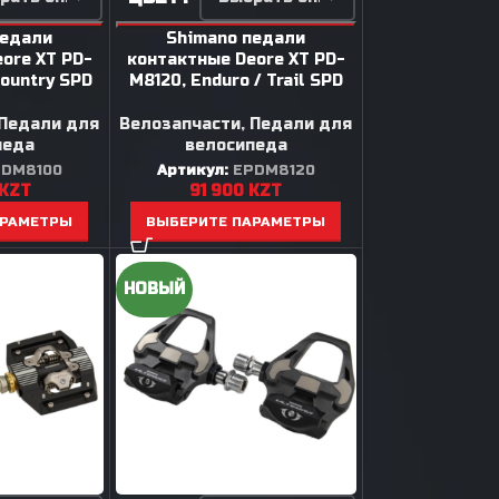
педали
Shimano педали
ore XT PD-
контактные Deore XT PD-
Country SPD
M8120, Enduro / Trail SPD
Педали для
Велозапчасти
,
Педали для
педа
велосипеда
PDM8100
Артикул:
EPDM8120
KZT
91 900
KZT
АРАМЕТРЫ
ВЫБЕРИТЕ ПАРАМЕТРЫ
НОВЫЙ