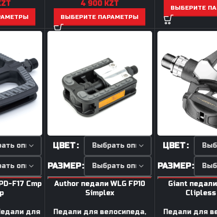
KZT
4 900
KZT
переключателя
ВЫБЕРИТЕ П
РАМЕТРЫ
ВЫБЕРИТЕ ПАРАМЕТРЫ
Петухи
ЦВЕТ
ЦВЕТ
РАЗМЕР
РАЗМЕР
APD-F17 Cmp
Author педали WLG FP10
Giant педали
p
Simplex
Clipless
Педали для
Педали для велосипеда
,
Педали для в