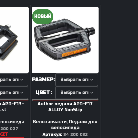
Втулки
НОВЫЙ
Задний переключатель
Передний переключатель
Манетки / Шифтеры
Велосипедные тормоза
Велосипедные колодки
Тормозные диски / Ротора
РАЗМЕР
Вилка для велосипеда
Задний амортизатор
ЦВЕТ
Сёдла / Штыри / Зажимы
и APD-F13-
Author педали APD-F17
Lsl
ALLOY NonSlip
Тросики / Оболочки
Ремкомплект для
елосипеда
Велозапчасти
,
Педали для
а
тормозов
велосипеда
 200 027
KZT
Артикул:
34 200 032