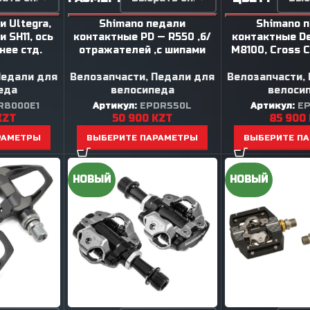
 Ultegra,
Shimano педали
Shimano 
 SH11, ось
контактные PD — R550 ,б/
контактные De
нее стд.
отражателей ,с шипами
M8100, Cross 
Педали для
Велозапчасти
,
Педали для
Велозапчасти
,
еда
велосипеда
велоси
R8000E1
Артикул:
EPDR550L
Артикул:
E
KZT
50 900
KZT
85 900
РАМЕТРЫ
ВЫБЕРИТЕ ПАРАМЕТРЫ
ВЫБЕРИТЕ П
НОВЫЙ
НОВЫЙ