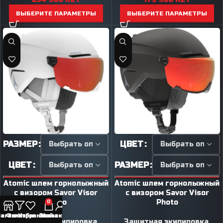
ВЫБЕРИТЕ ПАРАМЕТРЫ
ВЫБЕРИТЕ ПАРАМЕТРЫ
РАЗМЕР
ЦВЕТ
ЦВЕТ
РАЗМЕР
Atomic шлем горнолыжный
Atomic шлем горнолыжный
с визором Savor Visor
с визором Savor Visor
Photo
Photo
0
агазин
Фильтры
Избранное
Заказ
Мой аккаунт
Защитная экипировка
,
Защитная экипировка
,