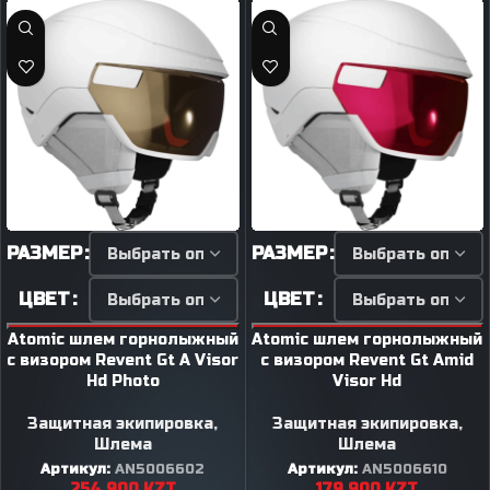
РАЗМЕР
РАЗМЕР
ЦВЕТ
ЦВЕТ
Atomic шлем горнолыжный
Atomic шлем горнолыжный
с визором Revent Gt A Visor
с визором Revent Gt Amid
Hd Photo
Visor Hd
Защитная экипировка
,
Защитная экипировка
,
Шлема
Шлема
Артикул:
AN5006602
Артикул:
AN5006610
254 900
KZT
179 900
KZT