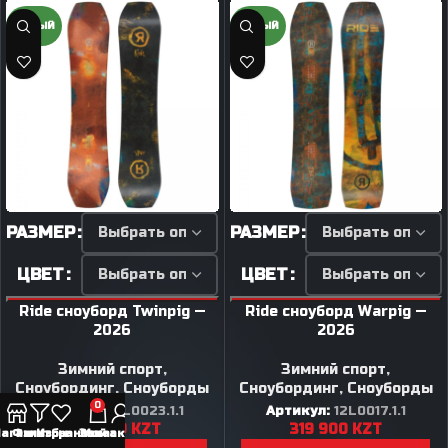
НОВЫЙ
НОВЫЙ
РАЗМЕР
РАЗМЕР
ЦВЕТ
ЦВЕТ
Ride сноуборд Twinpig —
Ride сноуборд Warpig —
2026
2026
Зимний спорт
,
Зимний спорт
,
Сноубординг
,
Сноуборды
Сноубординг
,
Сноуборды
0
Артикул:
12L0023.1.1
Артикул:
12L0017.1.1
289 900
KZT
319 900
KZT
агазин
Фильтры
Избранное
Заказ
Мой аккаунт