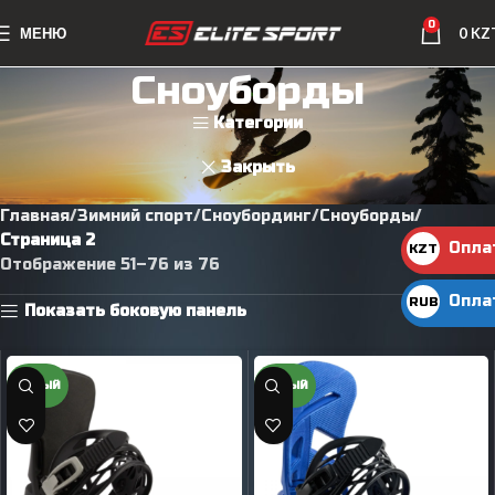
0
МЕНЮ
0
KZ
Сноуборды
Категории
Закрыть
Главная
Зимний спорт
Сноубординг
Сноуборды
Страница 2
Опла
KZT
Отображение 51–76 из 76
KZT
Опла
RUB
Показать боковую панель
руб.
НОВЫЙ
НОВЫЙ