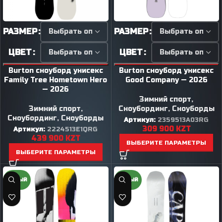
РАЗМЕР
РАЗМЕР
ЦВЕТ
ЦВЕТ
Burton сноуборд унисекс
Burton сноуборд унисекс
Family Tree Hometown Hero
Good Company — 2026
— 2026
Зимний спорт
,
Зимний спорт
,
Сноубординг
,
Сноуборды
Сноубординг
,
Сноуборды
Артикул:
2359513A03RG
309 900
KZT
Артикул:
2224513E1QRG
439 900
KZT
ВЫБЕРИТЕ ПАРАМЕТРЫ
ВЫБЕРИТЕ ПАРАМЕТРЫ
НОВЫЙ
НОВЫЙ