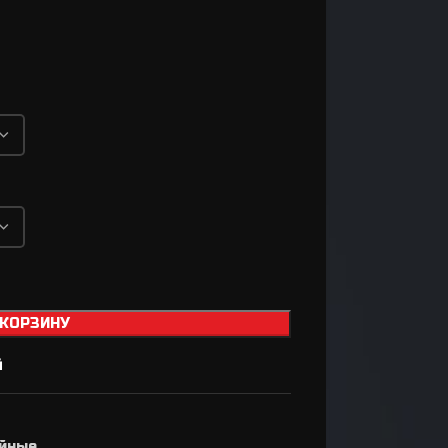
Втулки
Задний переключатель
Передний переключатель
Манетки / Шифтеры
Велосипедные тормоза
Велосипедные колодки
Тормозные диски / Ротора
Вилка для велосипеда
Задний амортизатор
 КОРЗИНУ
Сёдла / Штыри / Зажимы
Тросики / Оболочки
й
Ремкомплект для
а
тормозов
ийные