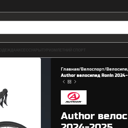
ОДЕЖДА
АКСЕССУАРЫ
ТУРИЗМ
ЛЕТНИЙ СПОРТ
Главная
Велоспорт
Велосип
Author велосипед Ronin 2024
ЗАПЧАСТИ ДЛЯ BMX
ВЕЛОЗАПЧАСТИ
Author велос
Рамы
Касеты / Трещетки
2024-2025