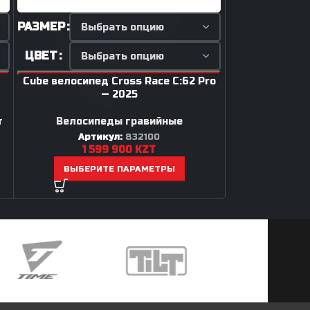
РАЗМЕР
РАЗМЕР
ЦВЕТ
ЦВЕТ
Cube велосипед Cross Race C:62 Pro
Cube велосип
— 2025
Велосипеды
,
В
т
Велосипеды гравийные
Арт
65
Артикул:
832100
1 599 900
KZT
ВЫБЕР
ВЫБЕРИТЕ ПАРАМЕТРЫ