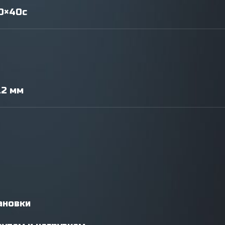
00×40c
.2 мм
ановки