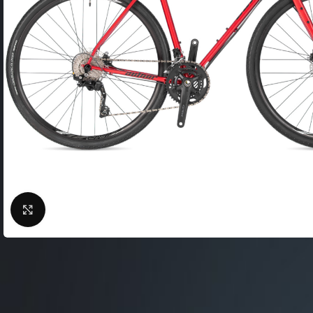
Фляги / Держатели
электрические
Шлема велосипедные
Велосипеды городские
Замки для велосипед
Велосипеды складные
Сигналы для велосип
Велосипеды детские
Велоподножки
Велосипеды женские
Крылья для велосипе
Велосипeды BMX
Кейсы для велосипед
Беговелы
Насосы для велосипед
Велокомпьютеры
Нажмите, чтобы увеличить
Велосумки
Защита тела
ВЕЛОСТАНКИ
Защита цепи
Велобагажники
Детские велокресла