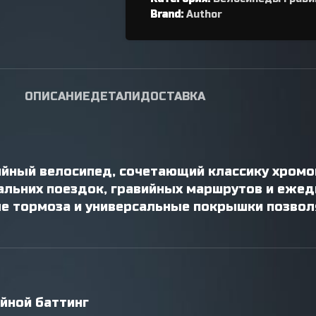
переключателя
Brand:
Author
Петухи
ОПИСАНИЕ
ДЕТАЛИ
ДОСТАВКА
ийный велосипед, сочетающий классику хром
льних поездок, гравийных маршрутов и ежедн
е тормоза и универсальные покрышки позвол
йной баттинг