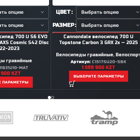
ЦВЕТ
РАЗМЕР
сипед 700 U S6 EVO
Cannondale велосипед 700 U
 AXS Cosmic S42 Disc
Topstone Carbon 3 GRX 2x — 2025
022-2023
Велосипеды гравийные
,
Велоспор
ды гравийные
Артикул:
C15175U20-SBK
1 599 900
KZT
11631U10-MAT
 900
KZT
ВЫБЕРИТЕ ПАРАМЕТРЫ
Е ПАРАМЕТРЫ