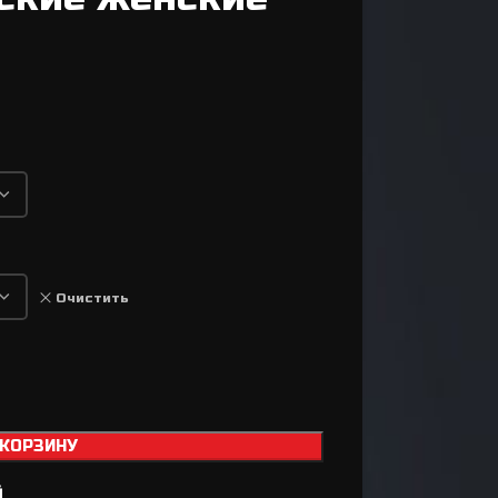
Втулки
Задний переключатель
Передний переключатель
Манетки / Шифтеры
Велосипедные тормоза
Велосипедные колодки
Тормозные диски / Ротора
Вилка для велосипеда
Очистить
Задний амортизатор
Сёдла / Штыри / Зажимы
Тросики / Оболочки
Ремкомплект для
 КОРЗИНУ
а
тормозов
й