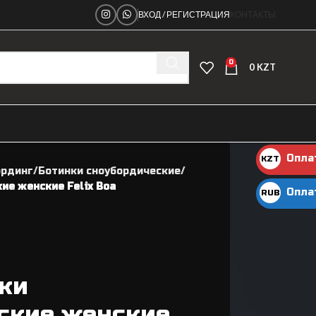
ВХОД / РЕГИСТРАЦИЯ
КОНТАКТЫ
0
0
KZT
Опла
KZT
ординг
Ботинки сноубордические
KZT
ие женские Felix Boa
Опла
RUB
руб.
нки
Ниппеля
ские женские
Рамы велосипедные