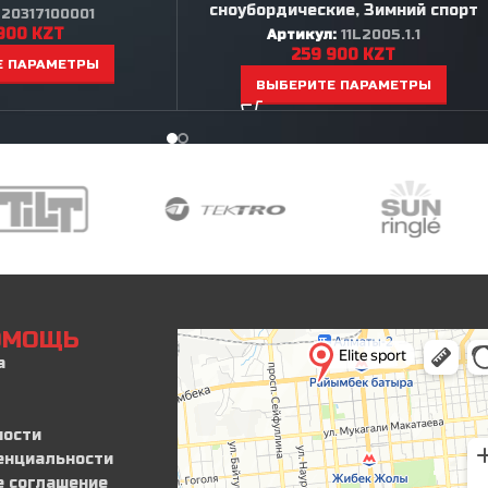
сноубордические
,
Зимний спорт
:
20317100001
900
KZT
Артикул:
11L2005.1.1
259 900
KZT
Е ПАРАМЕТРЫ
ВЫБЕРИТЕ ПАРАМЕТРЫ
ПОМОЩЬ
а
ности
енциальности
е соглашение