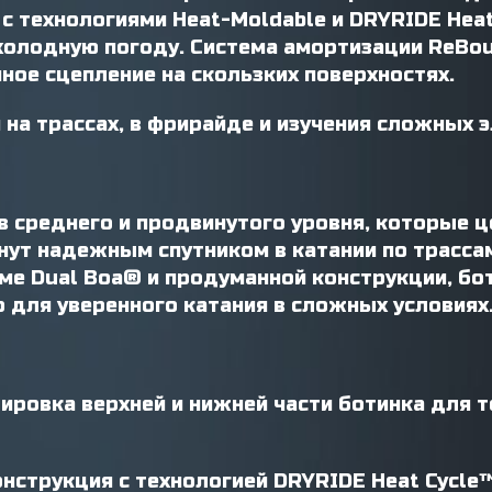
 с технологиями Heat-Moldable и DRYRIDE He
холодную погоду. Система амортизации ReBo
ное сцепление на скользких поверхностях.
 на трассах, в фрирайде и изучения сложных э
в среднего и продвинутого уровня, которые 
нут надежным спутником в катании по трассам
еме Dual Boa® и продуманной конструкции, б
о для уверенного катания в сложных условиях
ировка верхней и нижней части ботинка для 
струкция с технологией DRYRIDE Heat Cycle™