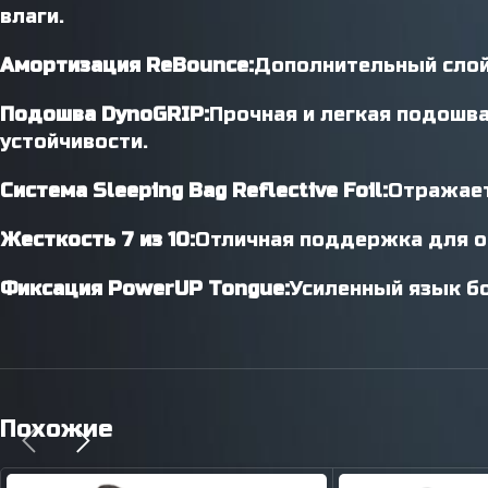
влаги.
Амортизация ReBounce:
Дополнительный слой 
Подошва DynoGRIP:
Прочная и легкая подошв
устойчивости.
Система Sleeping Bag Reflective Foil:
Отражает
Жесткость 7 из 10:
Отличная поддержка для оп
Фиксация PowerUP Tongue:
Усиленный язык б
Похожие