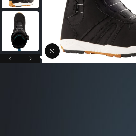
Фляги / Держатели
электрические
Шлема велосипедные
Велосипеды городские
Замки для велосипед
Велосипеды складные
Сигналы для велосип
Велосипеды детские
Велоподножки
Велосипеды женские
Нажмите, чтобы увеличить
Крылья для велосипе
Велосипeды BMX
Кейсы для велосипед
Беговелы
Насосы для велосипед
Велокомпьютеры
Велосумки
Защита тела
ВЕЛОСТАНКИ
Защита цепи
Велобагажники
Детские велокресла