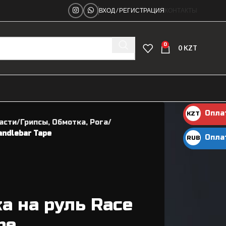
ВХОД / РЕГИСТРАЦИЯ
КОНТАКТЫ
0
0
KZT
Опла
KZT
асти
Грипсы, Обмотка, Рога
KZT
andlebar Tape
Опла
RUB
руб.
а на руль Race
Ниппеля
pe
Рамы велосипедные