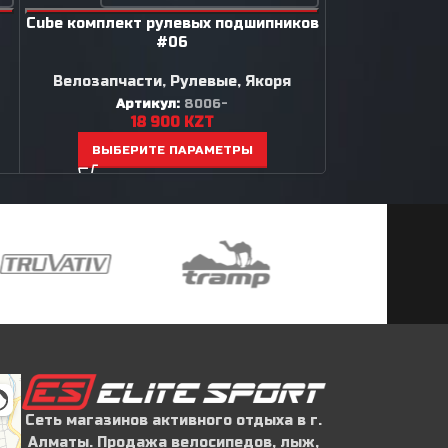
Cube комплект рулевых подшипников
Cube комплект
#06
Велозапчасти
,
Рулевые, Якоря
Велозапча
Артикул:
8006-
Ар
18 900
KZT
1
ВЫБЕРИТЕ ПАРАМЕТРЫ
ВЫБЕР
Сеть магазинов активного отдыха в г.
Алматы. Продажа велосипедов, лыж,