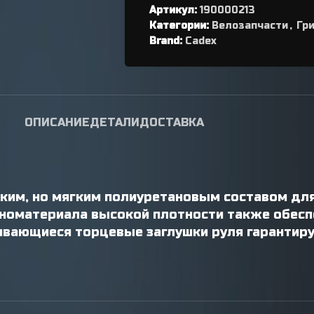
Артикул:
переключателя
190000213
Категории:
Велозапчасти
,
Гри
Петухи
Brand:
Cadex
ОПИСАНИЕ
ДЕТАЛИ
ДОСТАВКА
епким, но мягким полиуретановым составом дл
еноматериала высокой плотности также обесп
чивающиеся торцевые заглушки руля гарантир