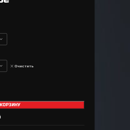
Втулки
Задний переключатель
Передний переключатель
Манетки / Шифтеры
Велосипедные тормоза
Велосипедные колодки
Тормозные диски / Ротора
Очистить
Вилка для велосипеда
Задний амортизатор
Сёдла / Штыри / Зажимы
Тросики / Оболочки
 КОРЗИНУ
Ремкомплект для
й
а
тормозов