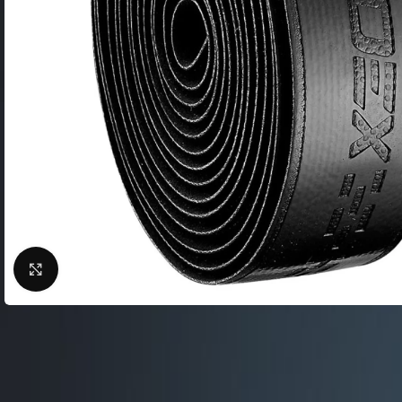
Велосипеды шоссейные
Фляги / Держатели
Велосипеды двухподвес
Шлема велосипедные
Велосипеды гравийные
Замки для велосипед
NEW
Велосипеды
Сигналы для велосип
электрические
Велоподножки
Велосипеды городские
Крылья для велосипе
Велосипеды складные
Кейсы для велосипед
Велосипеды детские
Насосы для велосипед
Велосипеды женские
Велокомпьютеры
Велосипeды BMX
Нажмите, чтобы увеличить
Велосумки
Беговелы
Защита тела
Защита цепи
Велобагажники
Детские велокресла