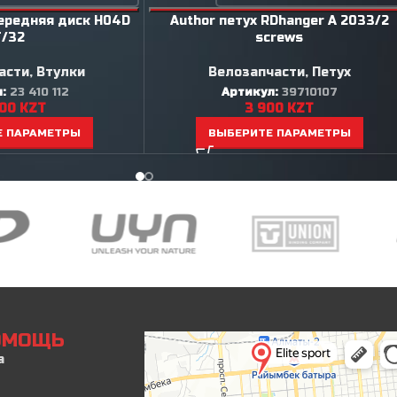
передняя диск H04D
Author петух RDhanger A 2033/2
F/32
screws
асти
,
Втулки
Велозапчасти
,
Петух
л:
23 410 112
Артикул:
39710107
900
KZT
3 900
KZT
Е ПАРАМЕТРЫ
ВЫБЕРИТЕ ПАРАМЕТРЫ
ПОМОЩЬ
а