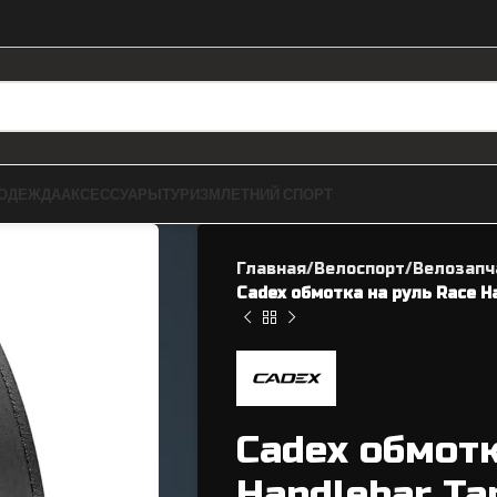
ОДЕЖДА
АКСЕССУАРЫ
ТУРИЗМ
ЛЕТНИЙ СПОРТ
Главная
Велоспорт
Велозапч
Cadex обмотка на руль Race H
ЗАПЧАСТИ ДЛЯ BMX
ВЕЛОЗАПЧАСТИ
Cadex обмотк
Рамы
Касеты / Трещетки
Handlebar Ta