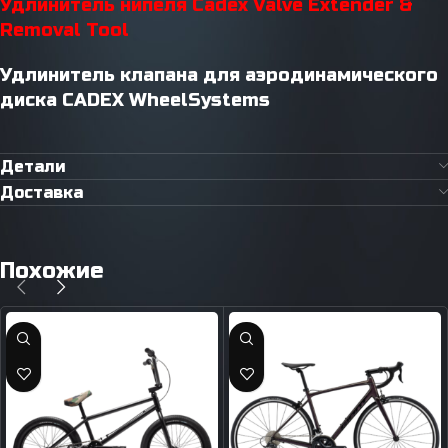
Удлинитель нипеля Cadex Valve Extender &
Removal Tool
Удлинитель клапана для аэродинамического
диска CADEX WheelSystems
Детали
Доставка
Похожие