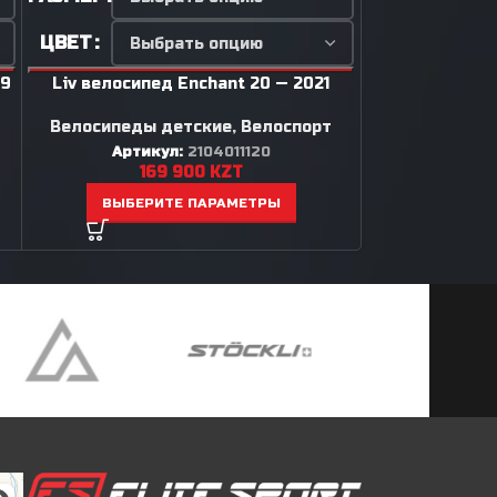
ЦВЕТ
ЦВЕТ
19
Liv велосипед Enchant 20 — 2021
Liv велосипед 
Велосипеды детские
,
Велоспорт
Велосипеды
Артикул:
2104011120
Артик
169 900
KZT
1
ВЫБЕРИТЕ ПАРАМЕТРЫ
ВЫБЕР