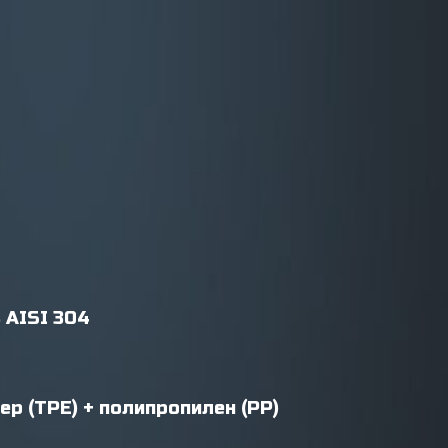
 AISI 304
р (TPE) + полипропилен (PP)