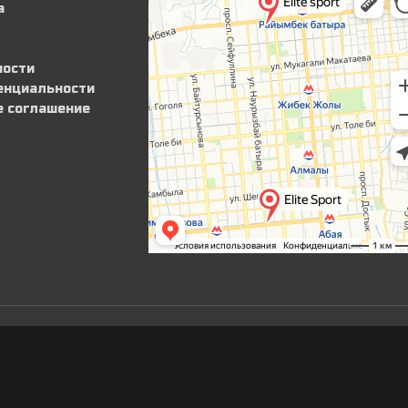
а
ности
енциальности
е соглашение