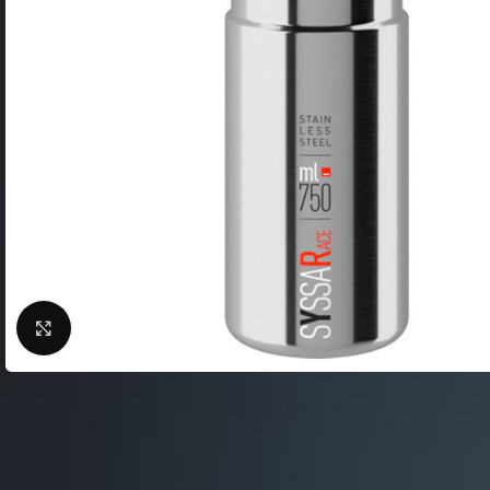
Фляги / Держатели
электрические
Шлема велосипедные
Велосипеды городские
Замки для велосипед
Велосипеды складные
Сигналы для велосип
Велосипеды детские
Велоподножки
Велосипеды женские
Крылья для велосипе
Велосипeды BMX
Кейсы для велосипед
Беговелы
Насосы для велосипед
Велокомпьютеры
Нажмите, чтобы увеличить
Велосумки
Защита тела
ВЕЛОСТАНКИ
Защита цепи
Велобагажники
Детские велокресла