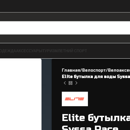
ОДЕЖДА
АКСЕССУАРЫ
ТУРИЗМ
ЛЕТНИЙ СПОРТ
Главная
Велоспорт
Велоаксе
Elite бутылка для воды Syssa
ЗАПЧАСТИ ДЛЯ BMX
ВЕЛОЗАПЧАСТИ
Elite бутылк
Рамы
Касеты / Трещетки
Syssa Race