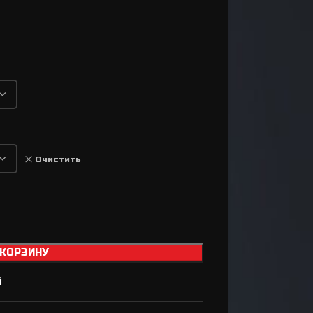
Втулки
Задний переключатель
Передний переключатель
Манетки / Шифтеры
Велосипедные тормоза
Велосипедные колодки
Тормозные диски / Ротора
Очистить
Вилка для велосипеда
Задний амортизатор
Сёдла / Штыри / Зажимы
Тросики / Оболочки
 КОРЗИНУ
Ремкомплект для
й
а
тормозов