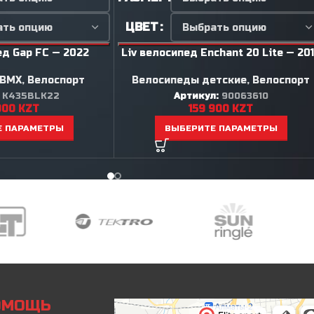
ЦВЕТ
ед Gap FC — 2022
Liv велосипед Enchant 20 Lite — 20
 BMX
,
Велоспорт
Велосипеды детские
,
Велоспорт
:
K435BLK22
Артикул:
90063610
900
KZT
159 900
KZT
Е ПАРАМЕТРЫ
ВЫБЕРИТЕ ПАРАМЕТРЫ
ПОМОЩЬ