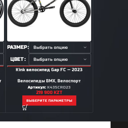
РАЗМЕР
РАЗМЕР
ЦВЕТ
ЦВЕТ
Kink велосипед Gap FC — 2023
Kink велос
т
Велосипеды BMX
,
Велоспорт
Велосипе
Артикул:
K435CRO23
Артик
219 900
KZT
1
ВЫБЕРИТЕ ПАРАМЕТРЫ
ВЫБЕР