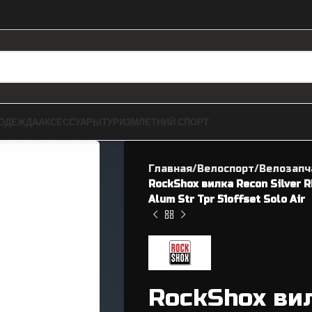
ОДЕЖДА
АКСЕССУАРЫ
ТУРИЗМ
ЛЕТНИЙ СПОРТ
Главная
Велоспорт
Велозапч
RockShox вилка Recon Silver 
Alum Str Tpr 51offset Solo Air
ЗАПЧАСТИ ДЛЯ BMX
ВЕЛОЗАПЧАСТИ
Рамы
RockShox вил
Касеты / Трещетки