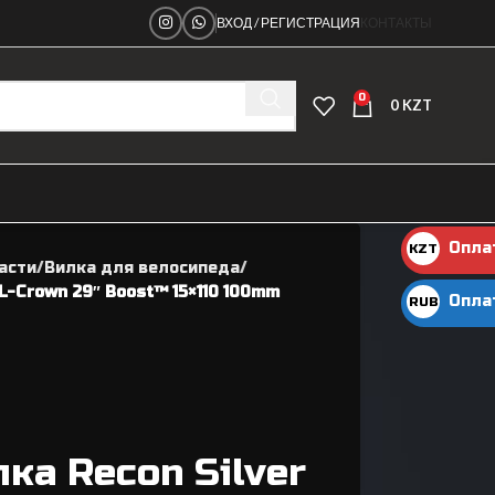
ВХОД / РЕГИСТРАЦИЯ
КОНТАКТЫ
0
0
KZT
Опла
KZT
асти
Вилка для велосипеда
KZT
RL-Crown 29″ Boost™ 15×110 100mm
Опла
RUB
руб.
Ниппеля
ка Recon Silver
Рамы велосипедные