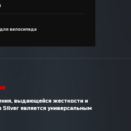
й
 для велосипеда
Air
ения, выдающейся жесткости и
n Silver является универсальным