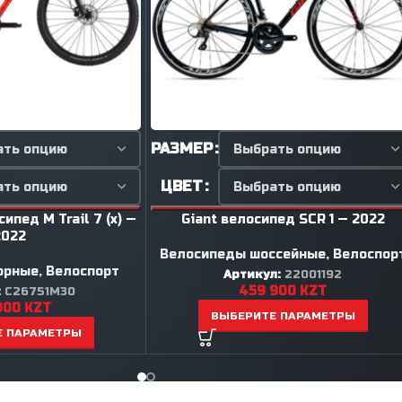
РАЗМЕР
ЦВЕТ
ипед M Trail 7 (x) —
Giant велосипед SCR 1 — 2022
2022
Велосипеды шоссейные
,
Велоспор
орные
,
Велоспорт
Артикул:
22001192
459 900
KZT
:
C26751M30
900
KZT
ВЫБЕРИТЕ ПАРАМЕТРЫ
Е ПАРАМЕТРЫ