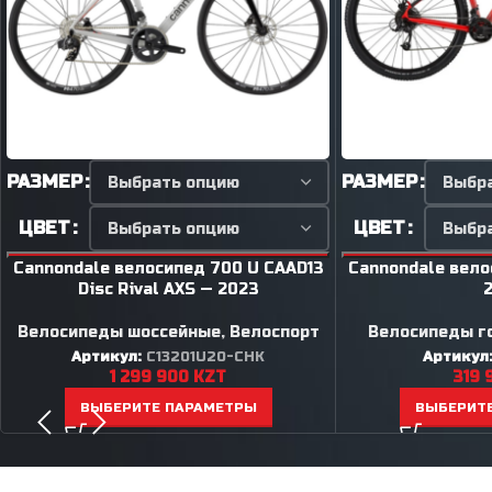
РАЗМЕР
РАЗМЕР
ЦВЕТ
ЦВЕТ
Cannondale велосипед 700 U CAAD13
Cannondale велос
Disc Rival AXS — 2023
Велосипеды шоссейные
,
Велоспорт
Велосипеды г
Артикул:
C13201U20-CHK
Артикул
1 299 900
KZT
319 
ВЫБЕРИТЕ ПАРАМЕТРЫ
ВЫБЕРИТ