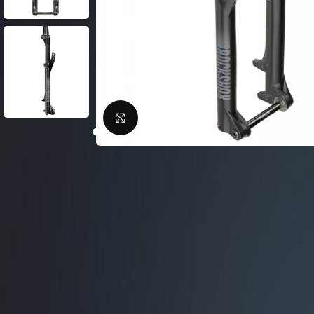
Фляги / Держатели
электрические
Шлема велосипедные
Велосипеды городские
Замки для велосипед
Велосипеды складные
Сигналы для велосип
Велосипеды детские
Велоподножки
Велосипеды женские
Нажмите, чтобы увеличить
Крылья для велосипе
Велосипeды BMX
Кейсы для велосипед
Беговелы
Насосы для велосипед
Велокомпьютеры
Велосумки
Защита тела
ВЕЛОСТАНКИ
Защита цепи
Велобагажники
Детские велокресла