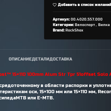
переключателя
Добавить в список желани
Петухи
Артикул:
00.4020.557.000
Категории:
Велоспорт
,
Вилка
Brand:
RockShox
ОПИСАНИЕ
ДЕТАЛИ
ДОСТАВКА
st™ 15×110 100mm Alum Str Tpr 51offset Solo 
средоточенному в области распорки и уплотн
еристикам оси, 15×100 мм или 15×110 мм, Reco
сипедаMTB или E-MTB.