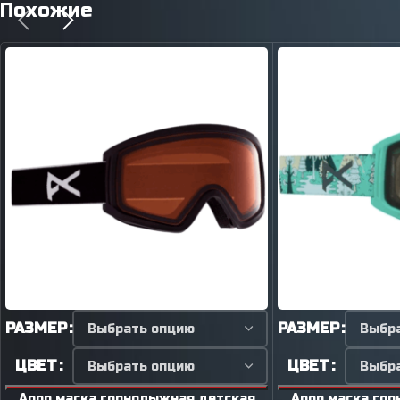
Похожие
РАЗМЕР
РАЗМЕР
ЦВЕТ
ЦВЕТ
Anon маска горнолыжная детская
Anon маска го