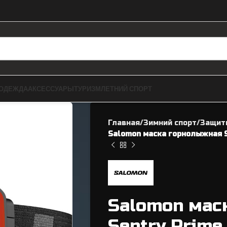
ОДЕЖДА
АКСЕССУАРЫ
ТУРИЗМ
ЛЕТНИЙ СПОРТ
Главная
Зимний спорт
Защит
Salomon маска горнолыжная S
ЗАПЧАСТИ ДЛЯ BMX
ВЕЛОЗАПЧАСТИ
Salomon мас
Рамы
Касеты / Трещетки
Sentry Prime