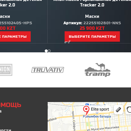
ker 2.0
Tracker 2.0
аски
Маски
255102405-HPS
Артикул:
22255102801-NNS
900
KZT
25 900
KZT
Е ПАРАМЕТРЫ
ВЫБЕРИТЕ ПАРАМЕТРЫ
ПОМОЩЬ
а
ности