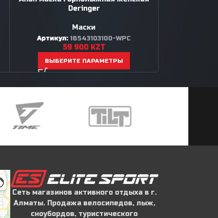
Deringer
Heli
Маски
Защитная 
Артикул:
18543103100-WPC
Артик
59 900
KZT
3
ВЫБЕРИТЕ ПАРАМЕТРЫ
ВЫБЕР
Сеть магазинов активного отдыха в г.
Алматы. Продажа велосипедов, лыж,
сноубордов, туристического