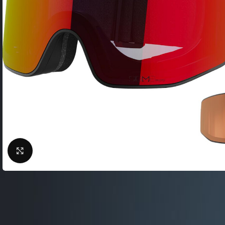
Фляги / Держатели
электрические
Шлема велосипедные
Велосипеды городские
Замки для велосипед
Велосипеды складные
Сигналы для велосип
Велосипеды детские
Велоподножки
Велосипеды женские
Крылья для велосипе
Велосипeды BMX
Кейсы для велосипед
Беговелы
Насосы для велосипед
Велокомпьютеры
Нажмите, чтобы увеличить
Велосумки
Защита тела
ВЕЛОСТАНКИ
Защита цепи
Велобагажники
Детские велокресла