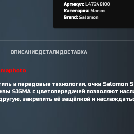
Артикул:
переключателя
L47248100
Категория:
Маски
Петухи
Brand:
Salomon
ОПИСАНИЕ
ДЕТАЛИ
ДОСТАВКА
gmaphoto
тиль и передовые технологии, очки Salomon S
линзы SIGMA с цветопередачей позволяют нас
ь другую, закрепить её защёлкой и наслаждат