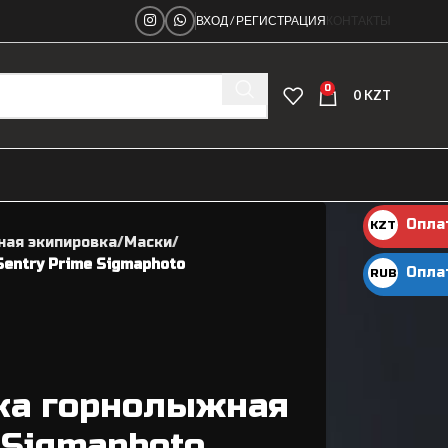
ВХОД / РЕГИСТРАЦИЯ
КОНТАКТЫ
0
0
KZT
Опла
KZT
ная экипировка
Маски
KZT
entry Prime Sigmaphoto
Опла
RUB
руб.
ка горнолыжная
Ниппеля
 Sigmaphoto
Рамы велосипедные