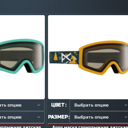
ЦВЕТ
РАЗМЕР
рнолыжная детская
Anon маска горнолыжная детская