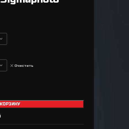
Втулки
Задний переключатель
Передний переключатель
Манетки / Шифтеры
Велосипедные тормоза
Велосипедные колодки
Тормозные диски / Ротора
Очистить
Вилка для велосипеда
Задний амортизатор
Сёдла / Штыри / Зажимы
Тросики / Оболочки
 КОРЗИНУ
Ремкомплект для
й
а
тормозов