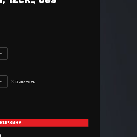
Втулки
Задний переключатель
Передний переключатель
Манетки / Шифтеры
Велосипедные тормоза
Велосипедные колодки
Тормозные диски / Ротора
Вилка для велосипеда
Очистить
Задний амортизатор
Сёдла / Штыри / Зажимы
Тросики / Оболочки
Ремкомплект для
 КОРЗИНУ
а
тормозов
й