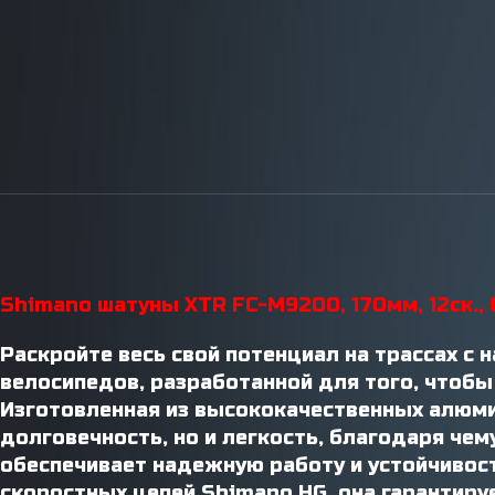
Инструменты / Смазки
Shimano шатуны XTR FC-M9200, 170мм, 12ск., 
Раскройте весь свой потенциал на трассах с
велосипедов, разработанной для того, чтобы
Изготовленная из высококачественных алюми
долговечность, но и легкость, благодаря чем
обеспечивает надежную работу и устойчивос
скоростных цепей Shimano HG, она гарантир