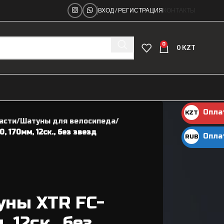
ВХОД / РЕГИСТРАЦИЯ
КОНТАКТЫ
0
0
KZT
Опла
KZT
асти
Шатуны для велосипеда
KZT
 170мм, 12ск., без звезд
Опла
RUB
руб.
уны XTR FC-
Ниппеля
 12ск., без
Рамы велосипедные