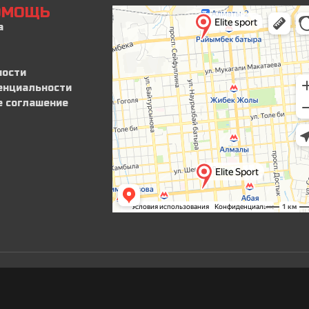
ПОМОЩЬ
а
ности
енциальности
е соглашение