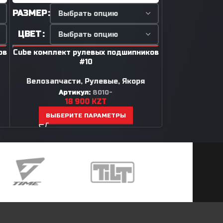
РАЗМЕР
ЦВЕТ
ЦВЕТ
РАЗМЕР
ов
Cube комплект рулевых подшипников
Cube комплект
#10
Велозапчасти
,
Рулевые, Якоря
Велозапча
Артикул:
8010-
Ар
18 900
KZT
2
ВЫБЕРИТЕ ПАРАМЕТРЫ
ВЫБЕР