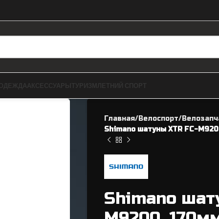
ОДЕЖДА
АКСЕССУАРЫ
ТУРИЗМ
ЛЕТНИЙ СПОРТ
Главная
Велоспорт
Велозапч
Shimano шатуны XTR FC-M9200,
ЗАПЧАСТИ ДЛЯ BMX
ВЕЛОЗАПЧАСТИ
Shimano шат
Рамы
Касеты / Трещетки
M9200, 170мм,