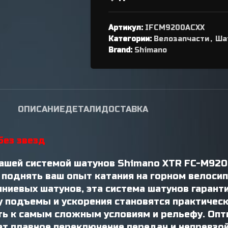
переключателя
Петухи
Артикул:
IFCM9200ACXX
Категории:
Велозапчасти
,
Ша
Brand:
Shimano
ОПИСАНИЕ
ДЕТАЛИ
ДОСТАВКА
без звезд
 нашей системой шатунов Shimano XTR FC-M920
 поднять ваш опыт катания на горном велосип
ниевых шатунов, эта система шатунов гарант
у подъемы и ускорения становятся практически
ть к самым сложным условиям и рельефу. Опт
ует плавное переключение передач и непревз