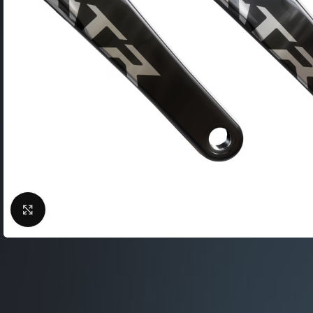
Фляги / Держатели
электрические
Шлема велосипедные
Велосипеды городские
Замки для велосипед
Велосипеды складные
Сигналы для велосип
Велосипеды детские
Велоподножки
Велосипеды женские
Крылья для велосипе
Велосипeды BMX
Кейсы для велосипед
Беговелы
Насосы для велосипед
Велокомпьютеры
Нажмите, чтобы увеличить
Велосумки
Защита тела
ВЕЛОСТАНКИ
Защита цепи
Велобагажники
Детские велокресла