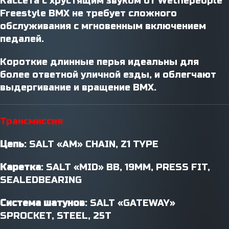
Кассета с хрустящим звуком от Wethepeople
Freestyle BMX не требует сложного
обслуживания с мгновенным включением
педалей.
Короткие длинные перья идеальны для
более ответной уличной езды, и облегчают
выдергивание и вращение BMX.
Трансмиссия
Цепь
: SALT «AM» CHAIN, Z1 TYPE
Каретка
: SALT «MID» BB, 19MM, PRESS FIT,
SEALEDBEARING
Система
шатунов
: SALT «GATEWAY»
SPROCKET, STEEL, 25T