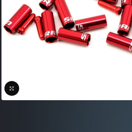
Фляги / Держатели
электрические
Шлема велосипедные
Велосипеды городские
Замки для велосипед
Велосипеды складные
Сигналы для велосип
Велосипеды детские
Велоподножки
Велосипеды женские
Крылья для велосипе
Велосипeды BMX
Кейсы для велосипед
Беговелы
Насосы для велосипед
Велокомпьютеры
Нажмите, чтобы увеличить
Велосумки
Защита тела
ВЕЛОСТАНКИ
Защита цепи
Велобагажники
Детские велокресла