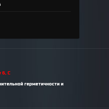
й
 6, C
нительной герметичности и