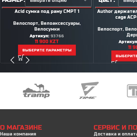
РАЗМЕР
ЦВЕТ
Acid сумка под раму CMPT 1
Author держател
cage ACP
Велоспорт
,
Велоаксессуары
,
Велосумки
Велоспорт
,
Вело
Дер
Артикул:
93766
11 900
KZT
Артикул
11 
ВЫБЕРИТЕ ПАРАМЕТРЫ
ВЫБЕРИТ
О МАГАЗИНЕ
СЕРВИС И 
Наша компания
Доставка и оплат