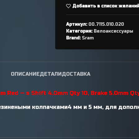
переключателя
Добавить в список желани
Петухи
Артикул:
00.7115.010.020
Категория:
Велоаксессуары
Brand:
Sram
ОПИСАНИЕ
ДЕТАЛИ
ДОСТАВКА
Red — s Shift 4.0mm Qty 10, Brake 5.0mm Qty
зинеными колпачками4 мм и 5 мм, для допол