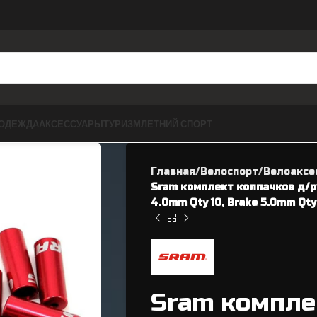
ОДЕЖДА
АКСЕССУАРЫ
ТУРИЗМ
ЛЕТНИЙ СПОРТ
Главная
Велоспорт
Велоаксе
Sram комплект колпачков д/р
4.0mm Qty 10, Brake 5.0mm Qty 
ЗАПЧАСТИ ДЛЯ BMX
ВЕЛОЗАПЧАСТИ
Рамы
Sram компле
Касеты / Трещетки