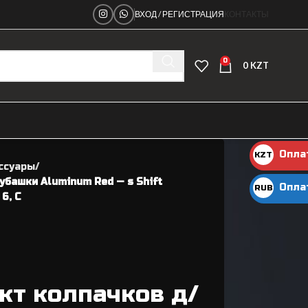
ВХОД / РЕГИСТРАЦИЯ
КОНТАКТЫ
0
0
KZT
Опла
KZT
ссуары
KZT
убашки Aluminum Red — s Shift
Опла
RUB
6, C
руб.
Ниппеля
кт колпачков д/
Рамы велосипедные