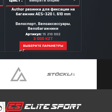
ЦВЕТ
РАЗМЕР
Author резинка для фиксации на
Author ро
багажник AES-320 l. 610 mm
Велоспор
Велоспорт
,
Велоаксессуары
,
Вел
Велобагажники
Арти
8
Артикул:
15 210 002
3 000
KZT
ВЫБЕР
ВЫБЕРИТЕ ПАРАМЕТРЫ