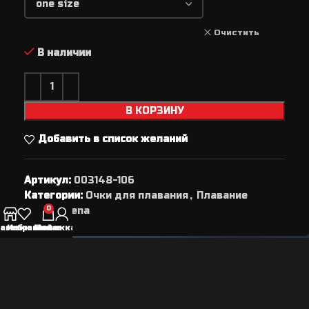
Очистить
В наличии
В КОРЗИНУ
Добавить в список желаний
Артикул:
003148-106
Категории:
Очки для плавания
,
Плавание
Brand:
Arena
0
агазин
Избранное
Мой аккаунт
Заказ
Описание
Arena полумаска для плавания One mask