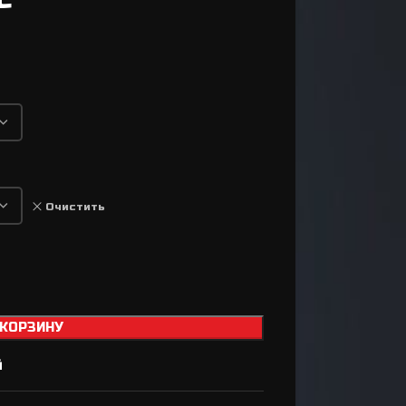
Втулки
Задний переключатель
Передний переключатель
Манетки / Шифтеры
Велосипедные тормоза
Велосипедные колодки
Тормозные диски / Ротора
Очистить
Вилка для велосипеда
Задний амортизатор
Сёдла / Штыри / Зажимы
Тросики / Оболочки
 КОРЗИНУ
Ремкомплект для
й
а
тормозов