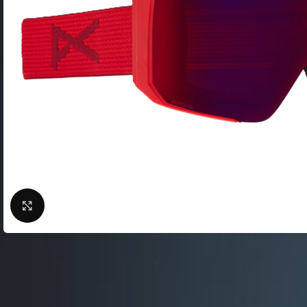
Фляги / Держатели
электрические
Шлема велосипедные
Велосипеды городские
Замки для велосипед
Велосипеды складные
Сигналы для велосип
Велосипеды детские
Велоподножки
Велосипеды женские
Крылья для велосипе
Велосипeды BMX
Кейсы для велосипед
Беговелы
Насосы для велосипед
Велокомпьютеры
Нажмите, чтобы увеличить
Велосумки
Защита тела
ВЕЛОСТАНКИ
Защита цепи
Велобагажники
Детские велокресла