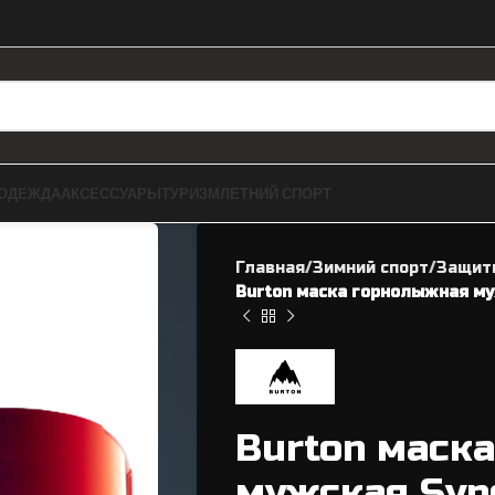
ОДЕЖДА
АКСЕССУАРЫ
ТУРИЗМ
ЛЕТНИЙ СПОРТ
Главная
Зимний спорт
Защит
Burton маска горнолыжная му
ЗАПЧАСТИ ДЛЯ BMX
ВЕЛОЗАПЧАСТИ
Burton маск
Рамы
Касеты / Трещетки
мужская Syn