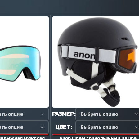
РАЗМЕР
ЦВЕТ
рнолыжная мужская
Anon шлем горнолыжный Define