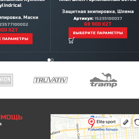
lindrical
Защитная экипировка
,
Шлема
ипировка
,
Маски
Артикул:
15235100037
69 900
KZT
23577100002
900
KZT
ВЫБЕРИТЕ ПАРАМЕТРЫ
Е ПАРАМЕТРЫ
ПОМОЩЬ
а