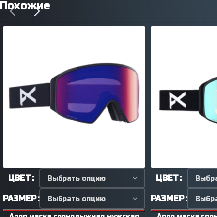
Похожие
ЦВЕТ
ЦВЕТ
РАЗМЕР
РАЗМЕР
Anon маска горнолыжная мужская
Anon маска го