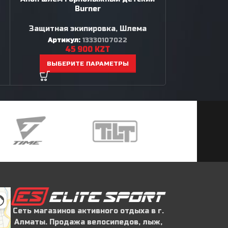
Burner
Защитная экипировка
,
Шлема
Зимний спорт
,
Артикул:
13330107022
45 900
KZT
Артик
6
ВЫБЕРИТЕ ПАРАМЕТРЫ
ВЫБЕР
Сеть магазинов активного отдыха в г.
Алматы. Продажа велосипедов, лыж,