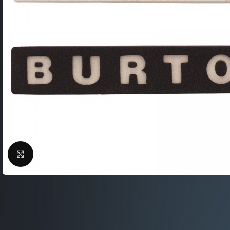
Фляги / Держатели
электрические
Шлема велосипедные
Велосипеды городские
Замки для велосипед
Велосипеды складные
Сигналы для велосип
Велосипеды детские
Велоподножки
Велосипеды женские
Крылья для велосипе
Велосипeды BMX
Кейсы для велосипед
Беговелы
Насосы для велосипед
Велокомпьютеры
Нажмите, чтобы увеличить
Велосумки
Защита тела
ВЕЛОСТАНКИ
Защита цепи
Велобагажники
Детские велокресла