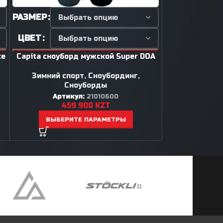
РАЗМЕР
РАЗМЕР
ЦВЕТ
ЦВЕТ
ce
Capita сноуборд мужской Super DOA
K2 сноубо
Зимний спорт
,
Сноубординг
,
Зимний сп
Сноуборды
С
Артикул:
21010600
Арти
459 900
KZT
28
ВЫБЕРИТЕ ПАРАМЕТРЫ
ВЫБЕР