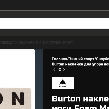
ОДЕЖДА
АКСЕССУАРЫ
ТУРИЗМ
ЛЕТНИЙ СПОРТ
Главная
Зимний спорт
Сноуб
Burton наклейка для упора но
ЗАПЧАСТИ ДЛЯ BMX
ВЕЛОЗАПЧАСТИ
Burton накле
Рамы
Касеты / Трещетки
ноги Foam Ma