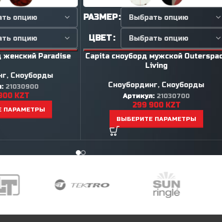
РАЗМЕР
ЦВЕТ
д женский Paradise
Capita сноуборд мужской Outerspa
Living
нг
,
Сноуборды
Сноубординг
,
Сноуборды
л:
21030900
900
KZT
Артикул:
21030700
299 900
KZT
Е ПАРАМЕТРЫ
ВЫБЕРИТЕ ПАРАМЕТРЫ