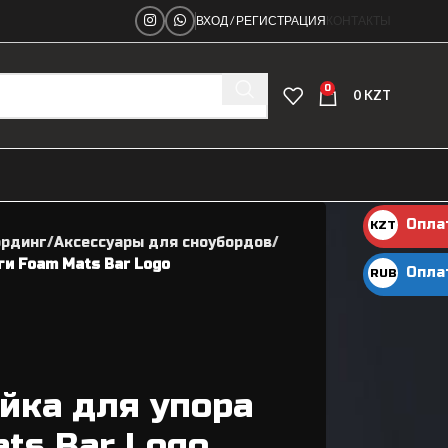
ВХОД / РЕГИСТРАЦИЯ
КОНТАКТЫ
0
0
KZT
Опла
KZT
ординг
Аксессуары для сноубордов
KZT
ги Foam Mats Bar Logo
Опла
RUB
руб.
йка для упора
Ниппеля
ts Bar Logo
Рамы велосипедные