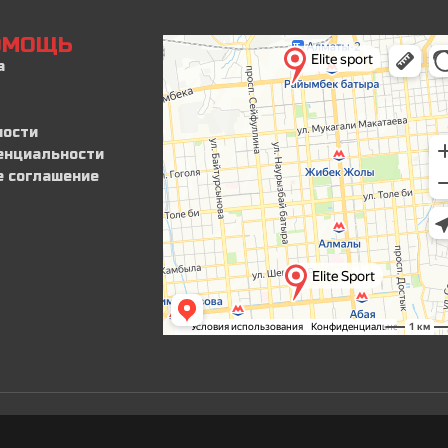
ПОМОЩЬ
а
ности
енциальности
е соглашение