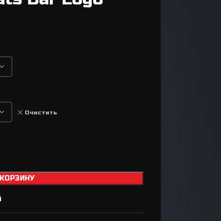
Втулки
Задний переключатель
Передний переключатель
Манетки / Шифтеры
Велосипедные тормоза
Велосипедные колодки
Тормозные диски / Ротора
Очистить
Вилка для велосипеда
Задний амортизатор
Сёдла / Штыри / Зажимы
Тросики / Оболочки
 КОРЗИНУ
Ремкомплект для
й
а
тормозов