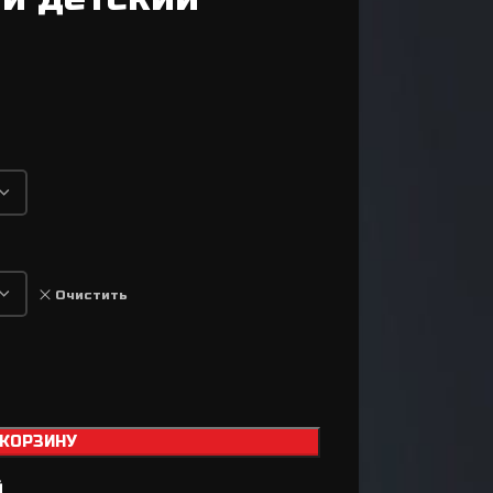
Втулки
Задний переключатель
Передний переключатель
Манетки / Шифтеры
Велосипедные тормоза
Велосипедные колодки
Тормозные диски / Ротора
Вилка для велосипеда
Очистить
Задний амортизатор
Сёдла / Штыри / Зажимы
Тросики / Оболочки
Ремкомплект для
 КОРЗИНУ
а
тормозов
й