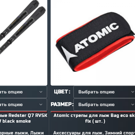
ЦВЕТ
РАЗМЕР
ные Redster Q7 RVSK
Atomic стрепы для лыж Bag eco sk
W black smoke
fix ( шт. )
орные лыжи
,
Лыжи
Аксессуары для лыж
,
Зимний спор