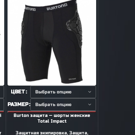
ЦВЕТ
ЦВЕТ
РАЗМЕР
РАЗМЕР
i
Burton защита — шорты женские
Fizan палки г
Total Impact
Палки горно
т
Защитная экипировка
,
Защита
,
Ар