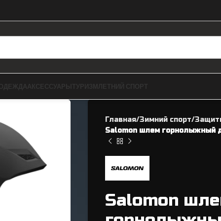
ОДЕЖДА
АКСЕССУАРЫ
ТУРИЗМ
ЛЕТНИЙ СПОРТ
Главная
Зимний спорт
Защит
Salomon шлем горнолыжный де
ЗАПЧАСТИ ДЛЯ BMX
ВЕЛОЗАПЧАСТИ
Salomon шл
Рамы
Касеты / Трещетки
горнолыжны