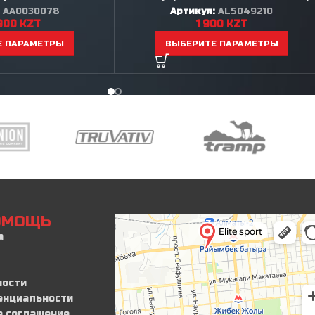
:
AA0030078
Артикул:
AL5049210
900
KZT
1 900
KZT
Е ПАРАМЕТРЫ
ВЫБЕРИТЕ ПАРАМЕТРЫ
ПОМОЩЬ
а
ности
енциальности
е соглашение