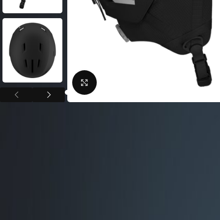
Фляги / Держатели
электрические
Шлема велосипедные
Велосипеды городские
Замки для велосипед
Велосипеды складные
Сигналы для велосип
Велосипеды детские
Велоподножки
Велосипеды женские
Нажмите, чтобы увеличить
Крылья для велосипе
Велосипeды BMX
Кейсы для велосипед
Беговелы
Насосы для велосипед
Велокомпьютеры
Велосумки
Защита тела
ВЕЛОСТАНКИ
Защита цепи
Велобагажники
Детские велокресла